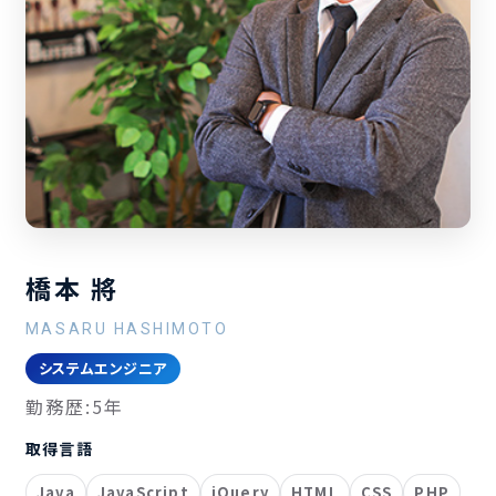
橋本 將
MASARU HASHIMOTO
システムエンジニア
勤務歴:5年
取得言語
Java
JavaScript
jQuery
HTML
CSS
PHP