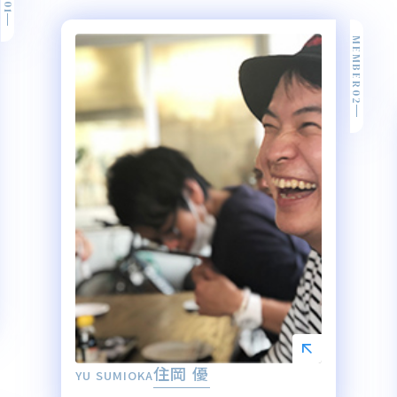
MEMBER02
住岡 優
YU SUMIOKA