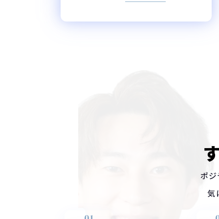
ポジ
気
01