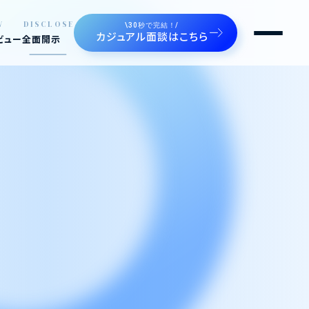
W
DISCLOSE
\30秒で完結！/
カジュアル面談はこちら
ビュー
全面開示
るルートゼロ
せます
ジェクト。魅せます。
の声。魅せます。
や制度
間たち