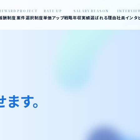
REWARD
PROJECT
RATE UP
SALARY
REASON
INTERVIE
報酬制度
案件選択制度
単価アップ戦略
年収実績
選ばれる理由
社員インタ
01 数字で見
02 口コミ見
03 炎上プロ
04 退職社員
せます。
05 オフィス
06 福利厚生
07 支える仲