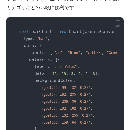
カテゴリごとの比較に便利です。
 barChart = 
 Chart(createCanvas(), {

const
new
: 
,

type
"bar"
  data: {

    labels: [
, 
, 
, 
, 
"Red"
"Blue"
"Yellow"
"Green"
"
    datasets: [{

      label: 
,

"# of Votes"
      data: [
, 
, 
, 
, 
, 
],

12
19
3
5
2
3
      backgroundColor: [

,

"rgba(255, 99, 132, 0.2)"
,

"rgba(54, 162, 235, 0.2)"
,

"rgba(255, 206, 86, 0.2)"
,

"rgba(75, 192, 192, 0.2)"
,

"rgba(153, 102, 255, 0.2)"
,

"rgba(255, 159, 64, 0.2)"
      ],
