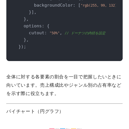
      backgroundColor: [
, 
"rgb(255, 99, 132)"
"r
    }],

  },

  options: {

    cutout: 
, 
"50%"
// ドーナツの内径を設定
  },

});
全体に対する各要素の割合を一目で把握したいときに
向いています。売上構成比やジャンル別の占有率など
を示す際に役立ちます。
パイチャート（円グラフ）