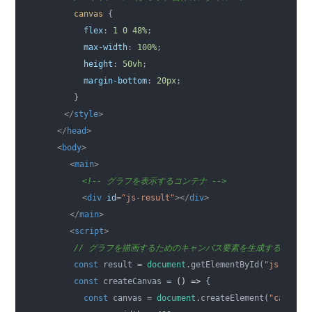
canvas
 {

flex
: 
1
0
48
%
;

max-width
: 
100
%
;

height
: 
50
vh
;

margin-bottom
: 
20
px
;

      }

</
style
>
</
head
>
<
body
>
<
main
>
<!-- グラフを表示するコンテナ -->
<
div
id
=
"js-result"
>
</
div
>
</
main
>
<
script
>
// グラフを描画するためのキャンバス要素を生成する関数
const
 result = 
document
.getElementById(
"js-resul
const
 createCanvas = 
()
 =>
 {

const
 canvas = 
document
.createElement(
"canvas"
)