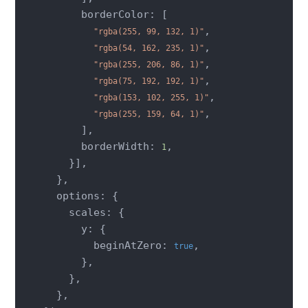
      borderColor: [

,

"rgba(255, 99, 132, 1)"
,

"rgba(54, 162, 235, 1)"
,

"rgba(255, 206, 86, 1)"
,

"rgba(75, 192, 192, 1)"
,

"rgba(153, 102, 255, 1)"
,

"rgba(255, 159, 64, 1)"
      ],

      borderWidth: 
,

1
    }],

  },

  options: {

    scales: {

      y: {

        beginAtZero: 
,

true
      },

    },

  },
