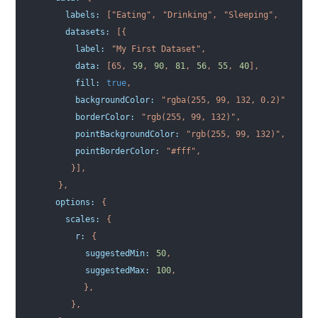
    labels:
[
"Eating"
,
"Drinking"
,
"Sleeping"
,
"Desig
    datasets:
[{
      label:
"My First Dataset"
,
      data:
[
65
,
59
,
90
,
81
,
56
,
55
,
40
],
      fill:
true
,
      backgroundColor:
"rgba(255, 99, 132, 0.2)"
,
      borderColor:
"rgb(255, 99, 132)"
,
      pointBackgroundColor:
"rgb(255, 99, 132)"
,
      pointBorderColor:
"#fff"
,
}],
},
  options:
{
    scales:
{
      r:
{
        suggestedMin:
50
,
        suggestedMax:
100
,
},
},