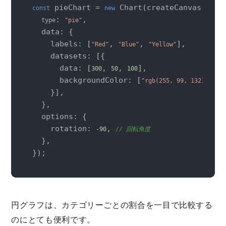
 pieChart = 
 Chart(createCanvas(), {

const
new
: 
,

type
"pie"
  data: {

    labels: [
, 
, 
],

"Red"
"Blue"
"Yellow"
    datasets: [{

      data: [
, 
, 
],

300
50
100
      backgroundColor: [
, 
"rgb(255, 99, 132)"
"r
    }],

  },

  options: {

    rotation: 
, 
-90
// 回転角度
  },

});
円グラフは、カテゴリーごとの割合を一目で比較する
のにとても便利です。