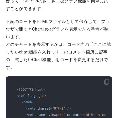
使って、Chart.jsのさまざまなグラフ機能を簡単に試
すことができます。
下記のコードをHTMLファイルとして保存して、ブラ
ウザで開くとChart.jsのグラフを表示できる準備が整
います。
どのチャートを表示するかは、コード内の「ここに試
したいchart機能を入れます」のコメント箇所に記事
の「試したいChart機能」をコードを変更するだけで
す。
<!DOCTYPE html>
<
html
lang
=
"ja"
>
<
head
>
<
meta
charset
=
"UTF-8"
 />
<
meta
name
=
"viewport"
content
=
"width=device-width