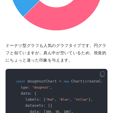
ドーナツ型グラフも人気のグラフタイプです。円グラ
フと似ていますが、真ん中が空いているため、視覚的
にちょっと違った印象を与えます。
 doughnutChart = 
 Chart(createCanvas(
const
new
: 
,

type
"doughnut"
  data: {

    labels: [
, 
, 
],

"Red"
"Blue"
"Yellow"
    datasets: [{

      data: [
, 
, 
],

300
50
100