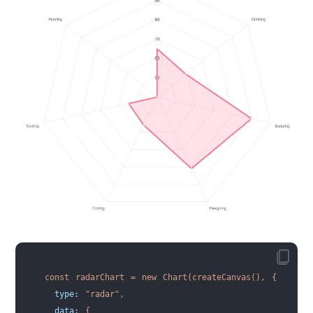
const
radarChart
=
new
Chart(createCanvas(),
{
type
:
"radar"
,
  data:
{