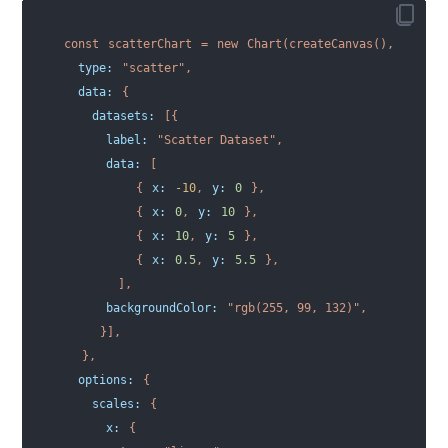
const
scatterChart
=
new
Chart(createCanvas(),
{
type
:
"scatter"
,
  data:
{
    datasets:
[{
      label:
"Scatter Dataset"
,
      data:
[
{
x:
-10
,
y:
0
},
{
x:
0
,
y:
10
},
{
x:
10
,
y:
5
},
{
x:
0.5
,
y:
5.5
},
],
      backgroundColor:
"rgb(255, 99, 132)"
,
}],
},
  options:
{
    scales:
{
      x:
{