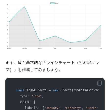
まず、最も基本的な「ラインチャート（折れ線グラ
フ）」を作成してみましょう。
 lineChart = 
 Chart(createCanvas(), {
const
new
: 
,

type
"line"
  data: {

    labels: [
, 
, 
, 
"January"
"February"
"March"
"Apr