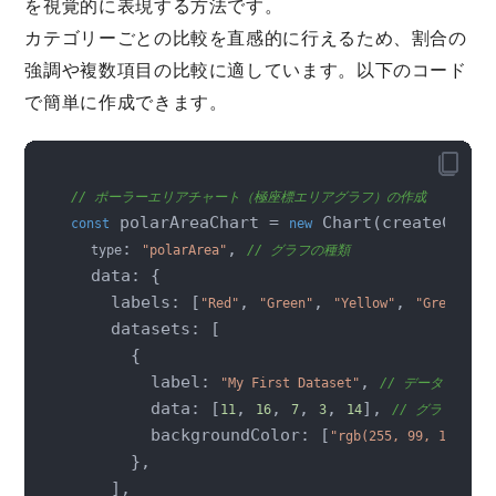
を視覚的に表現する方法です。
カテゴリーごとの比較を直感的に行えるため、割合の
強調や複数項目の比較に適しています。以下のコード
で簡単に作成できます。
// ポーラーエリアチャート（極座標エリアグラフ）の作成
 polarAreaChart = 
 Chart(createCanvas
const
new
: 
, 
type
"polarArea"
// グラフの種類
  data: {

    labels: [
, 
, 
, 
, 
"Red"
"Green"
"Yellow"
"Grey"
"
    datasets: [

      {

        label: 
, 
"My First Dataset"
// データセット
        data: [
, 
, 
, 
, 
], 
11
16
7
3
14
// グラフのデ
        backgroundColor: [
,
"rgb(255, 99, 132)"
      },

    ],
