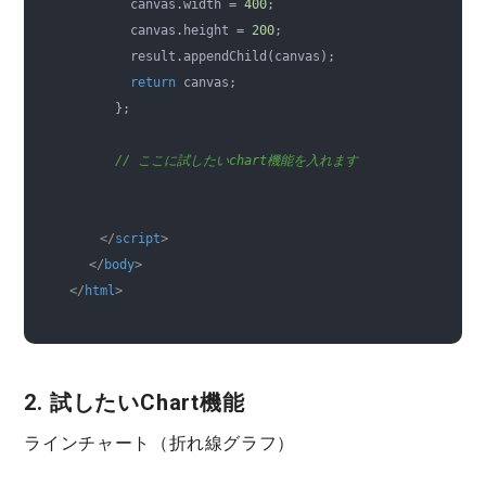
        canvas.width = 
400
;

        canvas.height = 
200
;

        result.appendChild(canvas);

return
 canvas;

      };

// ここに試したいchart機能を入れます
</
script
>
</
body
>
</
html
>
2. 試したいChart機能
ラインチャート（折れ線グラフ）