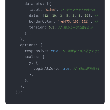
    datasets: [{

      label: 
, 
"Sales"
// データセットのラベル
      data: [
, 
, 
, 
, 
, 
, 
], 
12
19
3
5
2
3
10
// Y軸の
      borderColor: 
, 
"rgb(75, 192, 192)"
// 線の色
      tension: 
, 
0.1
// 線のカーブの緩やかさ
    }],

  },

  options: {

    responsive: 
, 
true
// 画面サイズに応じてリサイズ
    scales: {

      y: {

        beginAtZero: 
, 
true
// Y軸の開始値を0に設定
      },

    },

  },

});