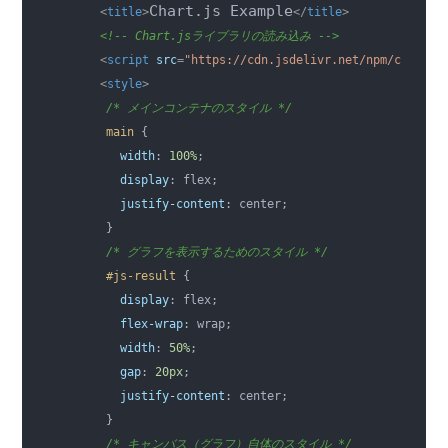
Chart.js Example
<
title
>
</
title
>
<!-- Chart.jsライブラリの読み込み -->
<
script
src
=
"https://cdn.jsdelivr.net/npm/chart.j
<
style
>
/* メインコンテナのスタイル */
main
 {

width
: 
100
%
;

display
: flex;

justify-content
: center;

      }

/* グラフを表示するためのスタイル */
#js-result
 {
display
: flex;

flex-wrap
: wrap;

width
: 
50
%
;

gap
: 
20
px
;

justify-content
: center;

      }

/* キャンバス（グラフ）自体のスタイル */