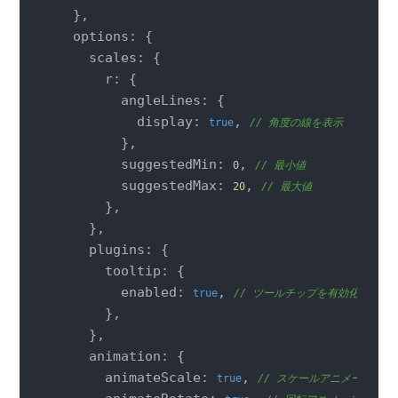
  },

  options: {

    scales: {

      r: {

        angleLines: {

          display: 
, 
true
// 角度の線を表示
        },

        suggestedMin: 
, 
0
// 最小値
        suggestedMax: 
, 
20
// 最大値
      },

    },

    plugins: {

      tooltip: {

        enabled: 
, 
true
// ツールチップを有効化
      },

    },

    animation: {

      animateScale: 
, 
true
// スケールアニメーション