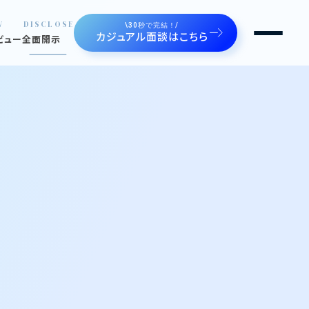
W
DISCLOSE
\30秒で完結！/
カジュアル面談はこちら
ビュー
全面開示
るルートゼロ
せます
ジェクト。魅せます。
の声。魅せます。
や制度
間たち