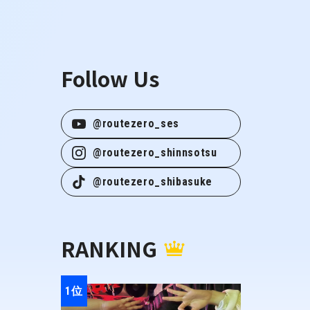
Follow Us
@routezero_ses
@routezero_shinnsotsu
@routezero_shibasuke
RANKING