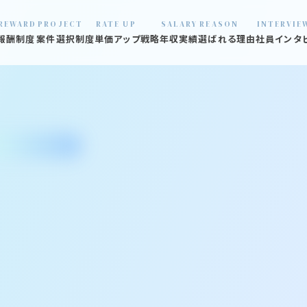
REWARD
PROJECT
RATE UP
SALARY
REASON
INTERVIE
報酬制度
案件選択制度
単価アップ戦略
年収実績
選ばれる理由
社員インタ
01 数字で見
02 口コミ見
03 炎上プロ
04 退職社員
05 オフィス
06 福利厚生
07 支える仲