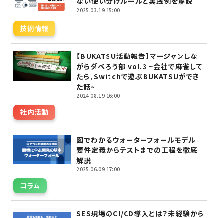
ない使い分けルールと実践例を解説
2025.03.19 15:00
技術情報
【BUKATSU活動報告】マージャンしな
がらダベろう部 vol.3 ~会社で麻雀して
たら、Switchで遊ぶBUKATSUができ
た話~
2024.08.19 16:00
社内活動
図でわかるウォーターフォールモデル｜
要件定義からテストまでの工程を徹底
解説
2025.06.09 17:00
コラム
SES現場のCI/CD導入とは？未経験から