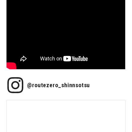
@routezero_shinnsotsu