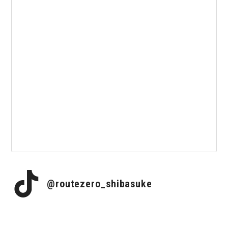
@routezero_shibasuke