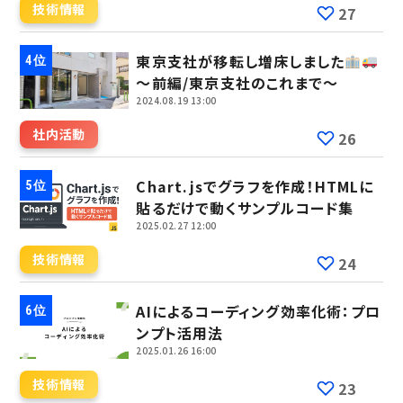
技術情報
27
東京支社が移転し増床しました
～前編/東京支社のこれまで～
2024.08.19 13:00
社内活動
26
Chart.jsでグラフを作成！HTMLに
貼るだけで動くサンプルコード集
2025.02.27 12:00
技術情報
24
AIによるコーディング効率化術：プロ
ンプト活用法
2025.01.26 16:00
技術情報
23