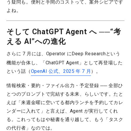
う疑問も。便利と手間のコストって、案外シビアです
よね。
そして ChatGPT Agent へ ──“考
える AI”への進化
さらに 7 月には、Operator に
Deep Research
という
機能が合体し、「ChatGPT Agent」として再登場した
という話（
OpenAI 公式、2025 年 7 月
）。
情報検索・要約・ファイル出力・予定登録 ── 全部ひ
とつのプロンプトで完結する未来、らしいです。たと
えば「来週金曜に空いてる都内ランチを予約してカレ
ンダーに入れて」と言えば、Agent が実行してくれ
る。これってもはや秘書を通り越して、もう「タスク
の代行者」なのでは。