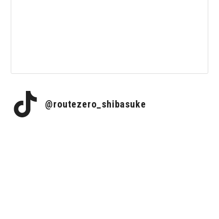
@routezero_shibasuke