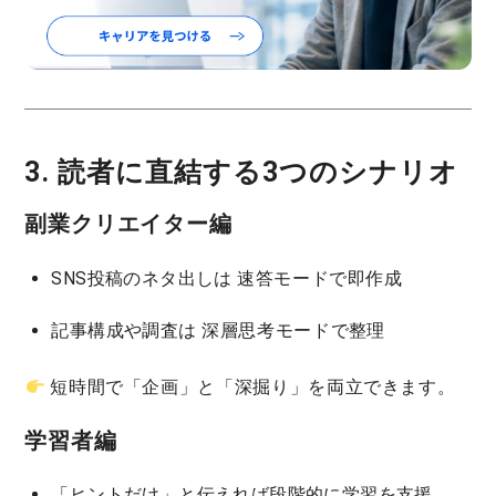
3. 読者に直結する3つのシナリオ
副業クリエイター編
SNS投稿のネタ出しは
速答モード
で即作成
記事構成や調査は
深層思考モード
で整理
短時間で「企画」と「深掘り」を両立できます。
学習者編
「ヒントだけ」と伝えれば段階的に学習を支援