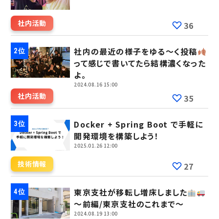
社内活動
36
社内の最近の様子をゆる～く投稿
って感じで書いてたら結構濃くなった
よ。
2024.08.16 15:00
社内活動
35
Docker + Spring Boot で手軽に
開発環境を構築しよう！
2025.01.26 12:00
技術情報
27
東京支社が移転し増床しました
～前編/東京支社のこれまで～
2024.08.19 13:00