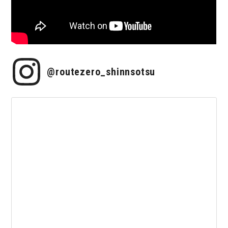
@routezero_shinnsotsu