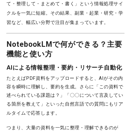
て・整理して・まとめて・書く」という
情報処理サイ
クルを一気に短縮
。その結果、
副業・起業・研究・学
習
など、幅広い分野で注目が集まっています。
NotebookLMで何ができる？主要
機能と使い方
AIによる情報整理・要約・リサーチ自動化
たとえばPDF資料をアップロードすると、AIがその内
容を瞬時に理解し、要約を生成。さらに「この資料で
述べられている課題は？」「〇〇について言及してい
る箇所を教えて」といった
自然言語での質問
にもリア
ルタイムで応答します。
つまり、
大量の資料を一気に整理・理解できる
のが