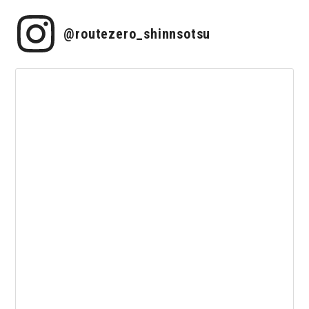
@routezero_shinnsotsu