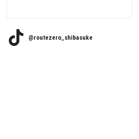
@routezero_shibasuke