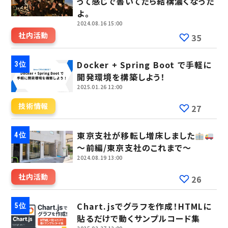
って感じで書いてたら結構濃くなった
よ。
2024.08.16 15:00
社内活動
35
Docker + Spring Boot で手軽に
開発環境を構築しよう！
2025.01.26 12:00
技術情報
27
東京支社が移転し増床しました
～前編/東京支社のこれまで～
2024.08.19 13:00
社内活動
26
Chart.jsでグラフを作成！HTMLに
貼るだけで動くサンプルコード集