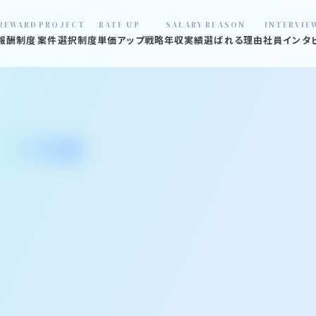
REWARD
PROJECT
RATE UP
SALARY
REASON
INTERVIE
報酬制度
案件選択制度
単価アップ戦略
年収実績
選ばれる理由
社員インタ
01 数字で見
02 口コミ見
03 炎上プロ
04 退職社員
05 オフィス
06 福利厚生
07 支える仲