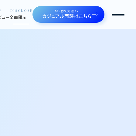
W
DISCLOSE
\30秒で完結！/
カジュアル面談はこちら
ビュー
全面開示
るルートゼロ
せます
ジェクト。魅せます。
の声。魅せます。
や制度
間たち