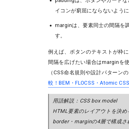
padding
は、ボタンやカードな
イコンが窮屈にならないよう
margin
は、要素同士の間隔を
す。
例えば、ボタンのテキストが枠に近
間隔を広げたい場合はmarginを
（CSS命名規則や設計パターン
較！BEM・FLOCSS・Atomic 
用語解説：CSS box model
HTML要素のレイアウトを決める
border・marginの4層