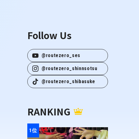
Follow Us
@routezero_ses
@routezero_shinnsotsu
@routezero_shibasuke
RANKING