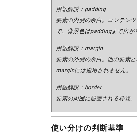
用語解説：padding
要素の内側の余白。コンテンツと
で、背景色はpaddingまで広
用語解説：margin
要素の外側の余白。他の要素と
marginには適用されません。
用語解説：border
要素の周囲に描画される枠線。
使い分けの判断基準