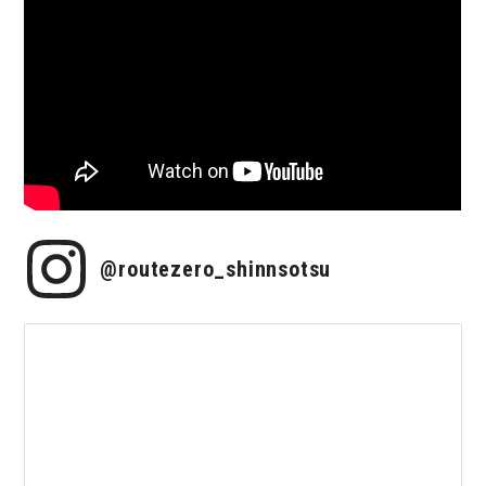
@routezero_shinnsotsu