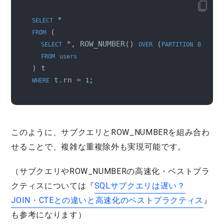
SELECT
 (

FROM
 *, ROW_NUMBER() 
 (
 ema
SELECT
OVER
PARTITION
BY
FROM
users
 t.rn = 
WHERE
1
このように、サブクエリとROW_NUMBERを組み合わ
せることで、複雑な重複除外も実現可能です。
（サブクエリやROW_NUMBERの高速化・ベストプラ
クティスについては『
SQLサブクエリは遅い？
JOIN・CTEとの違いと高速化のベストプラクティス
』
も参考になります）