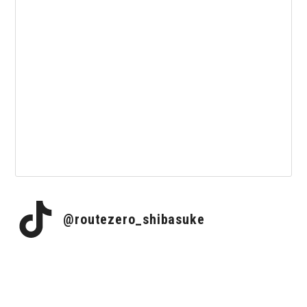
@routezero_shibasuke