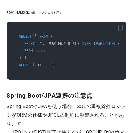
ROW_NUMBERの例（サブクエリ利用）
 * 
 (

SELECT
FROM
 *, ROW_NUMBER() 
 (
 ema
SELECT
OVER
PARTITION
BY
FROM
users
 t.rn = 
;
WHERE
1
Spring Boot/JPA連携の注意点
Spring BootやJPAを使う場合、SQLの重複除外ロジッ
クがORMの仕様やJPQLの制約に影響されることがあ
ります。
・JPQLではDISTINCTは使えるが、GROUP BYやウィ