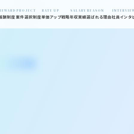
REWARD
PROJECT
RATE UP
SALARY
REASON
INTERVIE
報酬制度
案件選択制度
単価アップ戦略
年収実績
選ばれる理由
社員インタ
01 数字で見
02 口コミ見
03 炎上プロ
04 退職社員
05 オフィス
06 福利厚生
07 支える仲