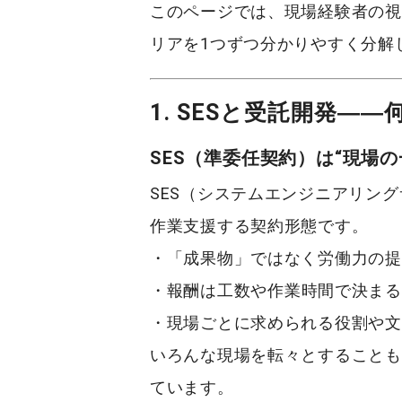
このページでは、現場経験者の視
リア
を1つずつ分かりやすく分解
1. SESと受託開発―
SES（準委任契約）は“現場の
SES（システムエンジニアリン
作業支援する契約形態です。
・「成果物」ではなく
労働力の提
・報酬は
工数
や
作業時間
で決まる
・現場ごとに求められる役割や文
いろんな現場を転々とすることも
ています。