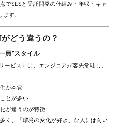
点で
SESと受託開発の仕組み・年収・キャ
します。
―何がどう違うの？
一員”スタイル
グサービス）
は、エンジニアが
客先常駐
し、
供
が本質
ことが多い
化が違うのが特徴
多く、「環境の変化が好き」な人には向い