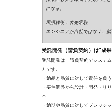
になる。
用語解説：客先常駐
エンジニアが自社ではなく、顧
受託開発（請負契約）は“成果
受託開発
は、
請負契約
でシステム
方です。
・
納品
と
品質
に対して責任を負う
・要件調整から設計・開発・リリ
本
・納期や品質に対して
プレッシャ