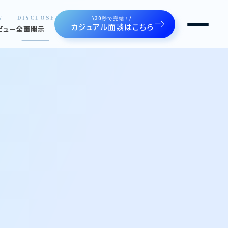
W
DISCLOSE
\30秒で完結！/
カジュアル面談はこちら
ビュー
全面開示
るルートゼロ
せます
ジェクト。魅せます。
の声。魅せます。
や制度
間たち