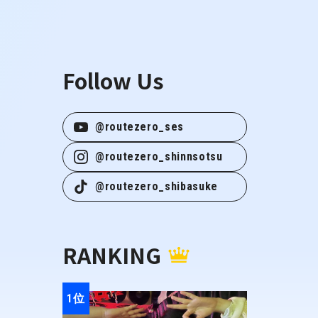
Follow Us
@routezero_ses
@routezero_shinnsotsu
@routezero_shibasuke
RANKING