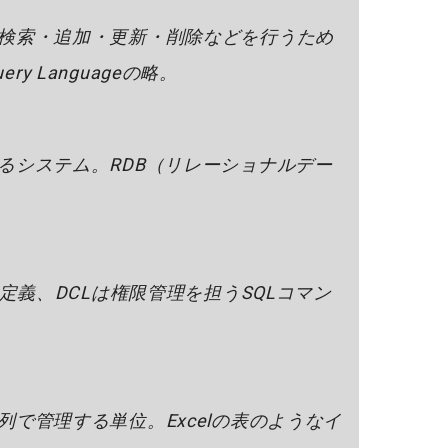
検索・追加・更新・削除などを行うため
ery Languageの略。
るシステム。RDB（リレーショナルデー
造定義、DCLは権限管理を担うSQLコマン
で管理する単位。Excelの表のようなイ