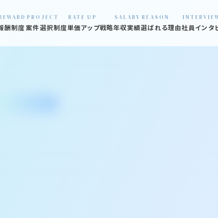
REWARD
PROJECT
RATE UP
SALARY
REASON
INTERVIE
報酬制度
案件選択制度
単価アップ戦略
年収実績
選ばれる理由
社員インタ
01 数字で見
02 口コミ見
03 炎上プロ
04 退職社員
05 オフィス
06 福利厚生
07 支える仲