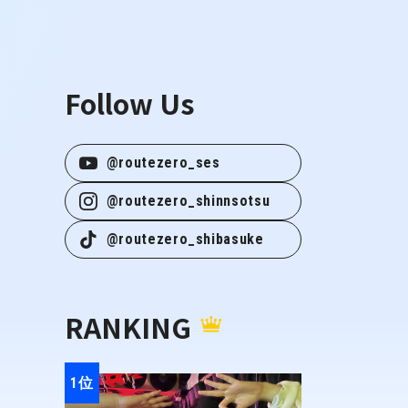
Follow Us
@routezero_ses
@routezero_shinnsotsu
@routezero_shibasuke
RANKING