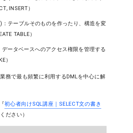
CT
,
INSERT
）
)
：テーブルそのものを作ったり、構造を変
EATE TABLE
）
：データベースへのアクセス権限を管理する
KE
）
業務で最も頻繁に利用する
DML
を中心に解
『
初心者向けSQL講座｜SELECT文の書き
ください）