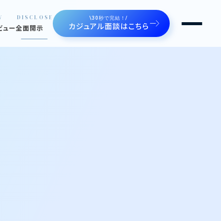
W
DISCLOSE
\30秒で完結！/
カジュアル面談はこちら
ビュー
全面開示
るルートゼロ
せます
ジェクト。魅せます。
の声。魅せます。
や制度
間たち