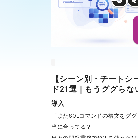
【シーン別・チートシー
ド21選｜もうググら
導入
「また
SQLコマンド
の構文をググ
当に合ってる？」
日々の開発業務でSQLを使うた