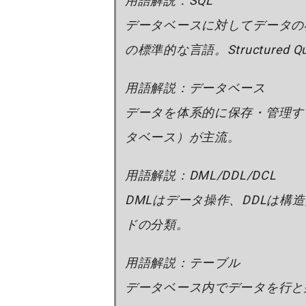
用語解説：SQL
データベースに対してデータの
の標準的な言語。Structured Qu
用語解説：データベース
データを体系的に保存・管理す
タベース）が主流。
用語解説：DML/DDL/DCL
DMLはデータ操作、DDLは構
ドの分類。
用語解説：テーブル
データベース内でデータを行と列