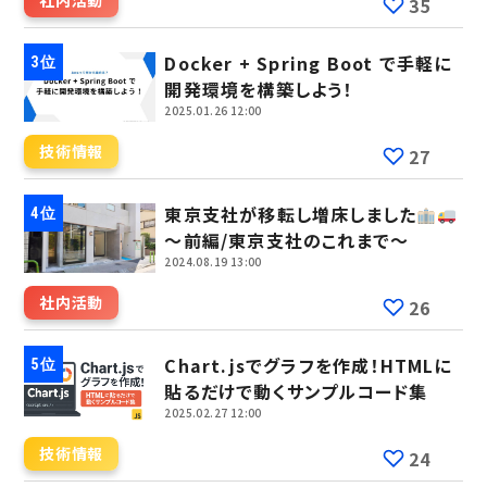
社内活動
35
Docker + Spring Boot で手軽に
開発環境を構築しよう！
2025.01.26 12:00
技術情報
27
東京支社が移転し増床しました
～前編/東京支社のこれまで～
2024.08.19 13:00
社内活動
26
Chart.jsでグラフを作成！HTMLに
貼るだけで動くサンプルコード集
2025.02.27 12:00
技術情報
24