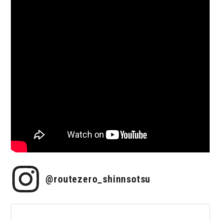
@routezero_shinnsotsu