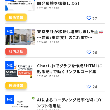
開発環境を構築しよう！
2025.01.26 12:00
技術情報
27
東京支社が移転し増床しました
～前編/東京支社のこれまで～
2024.08.19 13:00
社内活動
26
Chart.jsでグラフを作成！HTMLに
貼るだけで動くサンプルコード集
2025.02.27 12:00
技術情報
24
AIによるコーディング効率化術：プロ
ンプト活用法