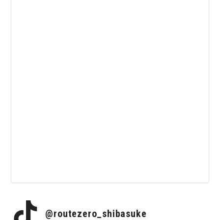
@routezero_shibasuke