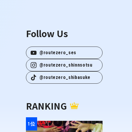
Follow Us
@routezero_ses
@routezero_shinnsotsu
@routezero_shibasuke
RANKING