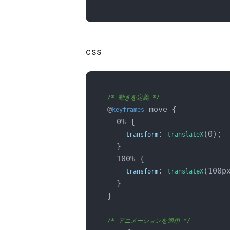
css
/* 動きを定義 */
@
 move {

keyframes
  0% {

: 
(0);

transform
translateX
  }

  100% {

: 
(100px
transform
translateX
  }

}

/* アニメーションを適用 */