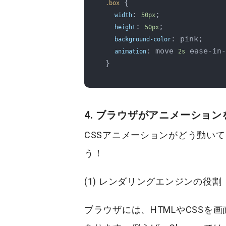
 {

.box
: 
;

width
50px
: 
;

height
50px
: pink;

background-color
: move 
 ease-in-
animation
2s
4. ブラウザがアニメーショ
CSSアニメーションがどう動い
う！
(1) レンダリングエンジンの役割
ブラウザには、HTMLやCSSを