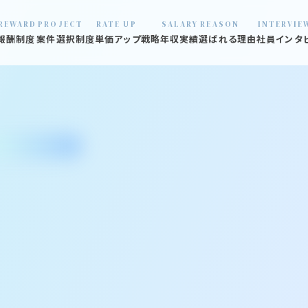
REWARD
PROJECT
RATE UP
SALARY
REASON
INTERVIE
報酬制度
案件選択制度
単価アップ戦略
年収実績
選ばれる理由
社員インタ
01 数字で見
02 口コミ見
03 炎上プロ
04 退職社員
05 オフィス
06 福利厚生
07 支える仲