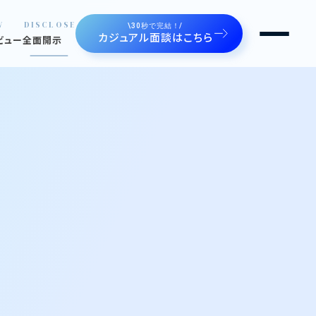
W
DISCLOSE
\30秒で完結！/
カジュアル面談はこちら
ビュー
全面開示
るルートゼロ
せます
ジェクト。魅せます。
の声。魅せます。
や制度
間たち