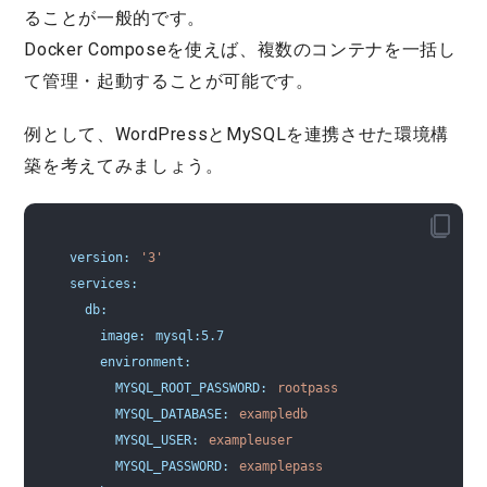
ることが一般的です。
Docker Composeを使えば、複数のコンテナを一括し
て管理・起動することが可能です。
例として、WordPressとMySQLを連携させた環境構
築を考えてみましょう。
version:
'3'
services:
  db:
    image:
mysql:
5.7
    environment:
      MYSQL_ROOT_PASSWORD:
rootpass
      MYSQL_DATABASE:
exampledb
      MYSQL_USER:
exampleuser
      MYSQL_PASSWORD:
examplepass