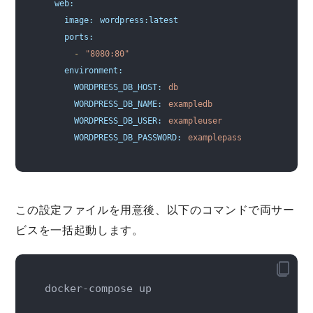
  web:
    image:
wordpress:latest
    ports:
      -
"8080:80"
    environment:
      WORDPRESS_DB_HOST:
db
      WORDPRESS_DB_NAME:
exampledb
      WORDPRESS_DB_USER:
exampleuser
      WORDPRESS_DB_PASSWORD:
examplepass
この設定ファイルを用意後、以下のコマンドで両サー
ビスを一括起動します。
docker-compose up