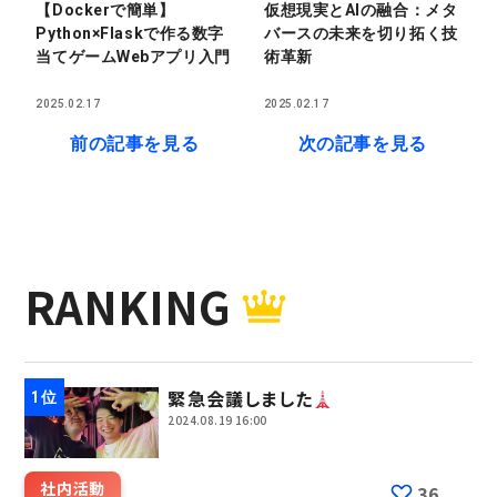
【Dockerで簡単】
仮想現実とAIの融合：メタ
Python×Flaskで作る数字
バースの未来を切り拓く技
当てゲームWebアプリ入門
術革新
2025.02.17
2025.02.17
前の記事を見る
次の記事を見る
RANKING
緊急会議しました
2024.08.19 16:00
社内活動
36