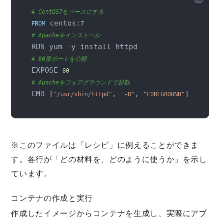
# CentOS7をベースにする
 centos:
FROM
7
# Apacheをインストール
# 80番ポートを公開
EXPOSE 
80
# Apacheをフォアグラウンドで起動
CMD [
, 
, 
]
"/usr/sbin/httpd"
"-D"
"FOREGROUND"
※このファイルは「レシピ」に例えることができま
す。各行が「どの材料を、どのように使うか」を示し
ています。
コンテナの作成と実行
作成したイメージからコンテナを生成し、実際にアプ