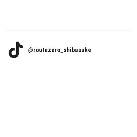
@routezero_shibasuke