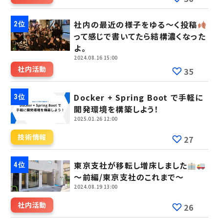
社内の最近の様子をゆる～く投稿
って感じで書いてたら結構濃くなった
よ。
2024.08.16 15:00
社内活動
35
Docker + Spring Boot で手軽に
開発環境を構築しよう！
2025.01.26 12:00
技術情報
27
東京支社が移転し増床しました
～前編/東京支社のこれまで～
2024.08.19 13:00
社内活動
26