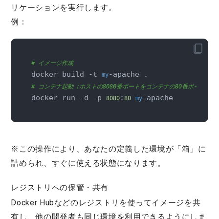
リケーションを実行します。
例：
# イメージ作成
docker build -t 
my
# コンテナ起動（ホストの8080番ポートをコンテナの80番ポートに
docker run -d -p 
:
-apache
8080
80
my
※この操作により、あなたの定義した環境が「箱」に
詰められ、すぐに使える状態になります。
レジストリへの保管・共有
Docker Hubなどのレジストリを使ってイメージを共
有し、他の開発者も同じ環境を利用できるようにしま