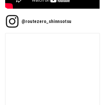
@routezero_shinnsotsu