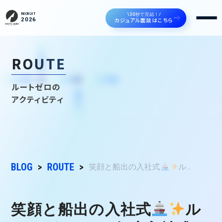
\30秒で完結！/
RECRUIT
カジュアル面談はこちら
2026
ROUTE
ルートゼロの
アクティビティ
BLOG
ROUTE
笑顔と船出の入社式
ル...
笑顔と船出の入社式
ル