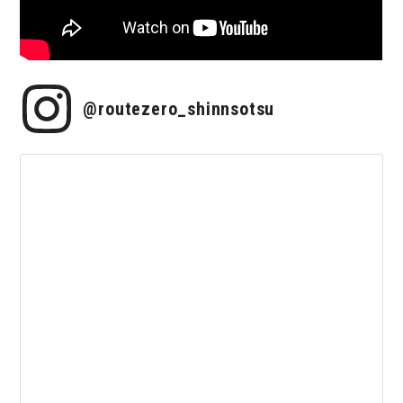
@routezero_shinnsotsu