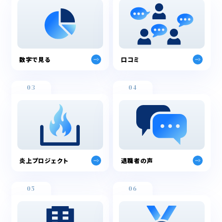
数字で見る
口コミ
03
04
炎上プロジェクト
退職者の声
05
06