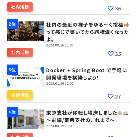
社内活動
36
社内の最近の様子をゆる～く投稿
って感じで書いてたら結構濃くなった
よ。
2024.08.16 15:00
社内活動
35
Docker + Spring Boot で手軽に
開発環境を構築しよう！
2025.01.26 12:00
技術情報
27
東京支社が移転し増床しました
～前編/東京支社のこれまで～
2024.08.19 13:00