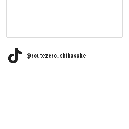
@routezero_shibasuke