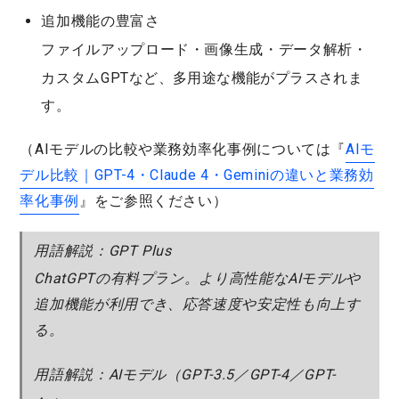
追加機能の豊富さ
ファイルアップロード・画像生成・データ解析・
カスタムGPT
など、多用途な機能がプラスされま
す。
（AIモデルの比較や業務効率化事例については『
AIモ
デル比較｜GPT-4・Claude 4・Geminiの違いと業務効
率化事例
』をご参照ください）
用語解説：GPT Plus
ChatGPTの有料プラン。より高性能なAIモデルや
追加機能が利用でき、応答速度や安定性も向上す
る。
用語解説：AIモデル（GPT-3.5／GPT-4／GPT-