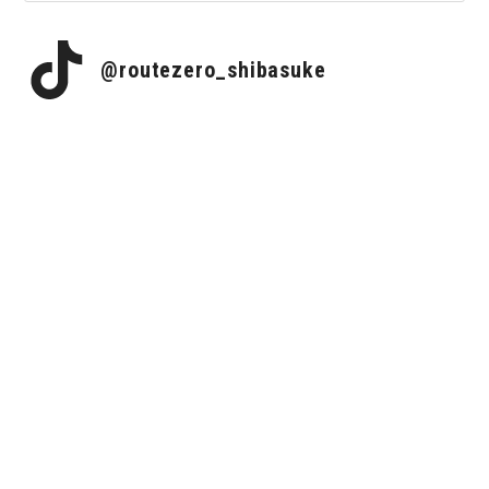
@routezero_shibasuke