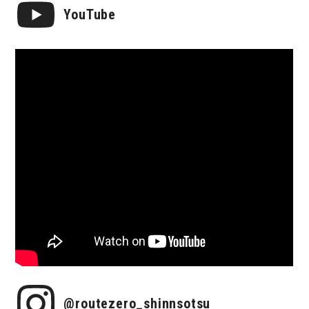
YouTube
@routezero_shinnsotsu