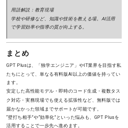
用語解説：教育現場
学校や研修など、知識や技術を教える場。AI活用
で学習効率や指導の質が向上する。
まとめ
GPT Plus
は、「独学エンジニア」やIT業界を目指す私
たちにとって、単なる有料版AI以上の価値を持ってい
ます。
安定した
高性能モデル
・
即時のコード生成
・
複数タス
ク対応
・
実務現場でも使える拡張性
など、無料版では
届かなかった領域までサポートが可能です。
“壁打ち相手”や“効率化”といった悩みも、GPT Plusを
活用することで一歩先へ進めます。