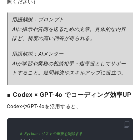
照ください）
用語解説：プロンプト
AIに指示や質問を送るための文章。具体的な内容
ほど、精度の高い回答が得られる。
用語解説：AIメンター
AIが学習や業務の相談相手・指導役としてサポー
トすること。疑問解決やスキルアップに役立つ。
■ Codex × GPT-4o でコーディング効率UP
Codex
や
GPT-4o
を活用すると、
# Python：リストの重複を削除する