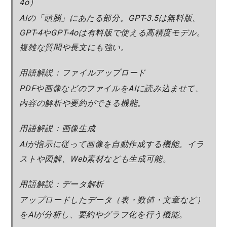
4o）
AIの「頭脳」にあたる部分。GPT-3.5は無料版、
GPT-4やGPT-4oは有料版で使える高精度モデル。
複雑な質問や長文にも強い。
用語解説：ファイルアップロード
PDFや画像などのファイルをAIに読み込ませて、
内容の解析や要約ができる機能。
用語解説：画像生成
AIが指示に従って画像を自動作成する機能。イラ
ストや図解、Web素材なども生成可能。
用語解説：データ解析
アップロードしたデータ（表・数値・文章など）
をAIが分析し、要約やグラフ化を行う機能。