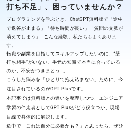
打ち不足」、困っていませんか？
プログラミングを学ぶとき、
ChatGPT無料版
で「途中
で返答が止まる」「待ち時間が長い」「質問の文脈が
消えてしまう」…こんな経験、私たちもよくありま
す。
転職や副業を目指してスキルアップしたいのに、“壁
打ち相手”がいない。手元の知識で本当に合っている
のか、不安がつきまとう…。
こうした悩みを「
ひとりで抱え込まない
」ために、今
注目されているのが
GPT Plus
です。
本記事では
無料版との違い
を整理しつつ、エンジニア
学習の伴走者としてGPT Plusがどう役立つか、
現場
目線で具体的に解説
します。
途中で「これは自分に必要かも？」と思ったら、ぜひ