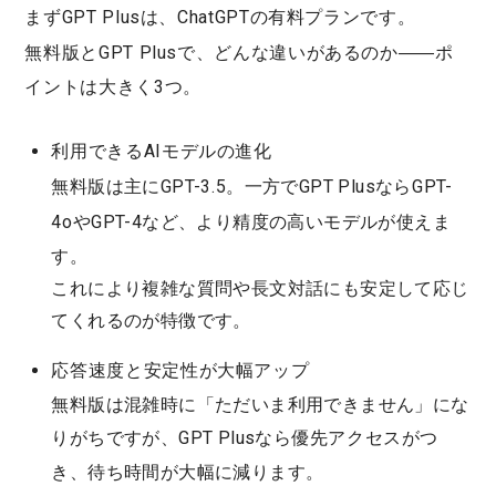
まず
GPT Plus
は、
ChatGPT
の有料プランです。
無料版
と
GPT Plus
で、どんな違いがあるのか――ポ
イントは大きく3つ。
利用できるAIモデルの進化
無料版は主に
GPT-3.5
。一方でGPT Plusなら
GPT-
4o
や
GPT-4
など、より精度の高いモデルが使えま
す。
これにより複雑な質問や長文対話にも安定して応じ
てくれるのが特徴です。
応答速度と安定性が大幅アップ
無料版は混雑時に「ただいま利用できません」にな
りがちですが、GPT Plusなら
優先アクセス
がつ
き、待ち時間が大幅に減ります。