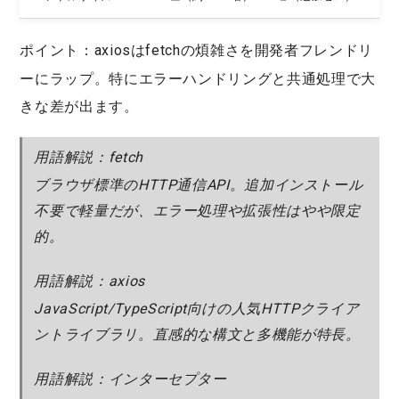
ポイント：
axiosはfetchの煩雑さを開発者フレンドリ
ーにラップ。特に
エラーハンドリング
と
共通処理
で大
きな差が出ます。
用語解説：fetch
ブラウザ標準のHTTP通信API。追加インストール
不要で軽量だが、エラー処理や拡張性はやや限定
的。
用語解説：axios
JavaScript/TypeScript向けの人気HTTPクライア
ントライブラリ。直感的な構文と多機能が特長。
用語解説：インターセプター