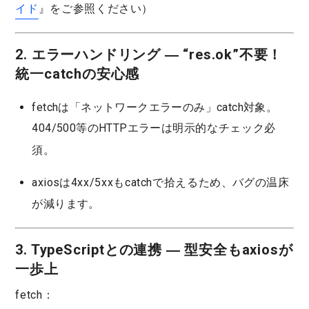
イド
』をご参照ください）
2. エラーハンドリング ― “res.ok”不要！
統一catchの安心感
fetchは「ネットワークエラーのみ」catch対象。
404/500等のHTTPエラーは
明示的なチェック必
須
。
axiosは
4xx/5xxもcatchで拾える
ため、バグの温床
が減ります。
3. TypeScriptとの連携 ― 型安全もaxiosが
一歩上
fetch：