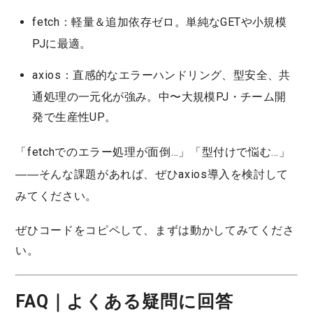
fetch：
軽量＆追加依存ゼロ。単純なGETや小規模
PJに最適。
axios：
直感的なエラーハンドリング、型安全、共
通処理の一元化が強み。中〜大規模PJ・チーム開
発で生産性UP。
「
fetchでのエラー処理が面倒…
」「
型付けで悩む…
」
――そんな課題があれば、ぜひ
axios導入
を検討して
みてください。
ぜひコードをコピペして、まずは動かしてみてくださ
い。
FAQ｜よくある疑問に回答