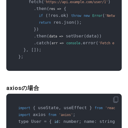
    fetch(
)

'https://api.example.com/user/1'
      .then(
 {

res
 =>
 (!res.ok) 
(
if
throw
new
Error
'Network re
 res.json();

return
      })

      .then(
 setUser(data))

data
 =>
      .catch(
.error(
err
 =>
console
'Fetch error:'
  }, []);

};
axiosの場合
 { useState, useEffect } 
import
from
'react'
 axios 
;

import
from
'axios'
type User = { 
: number; name: string; };

id