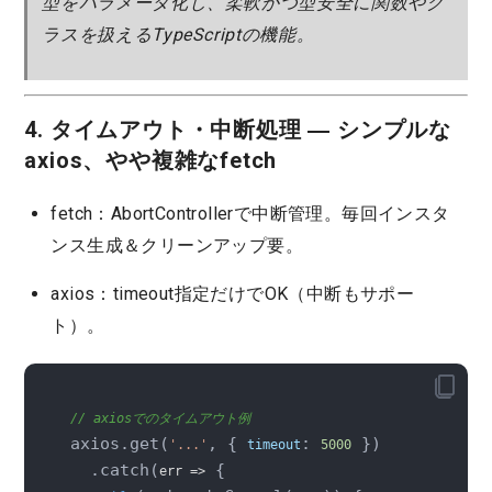
型をパラメータ化し、柔軟かつ型安全に関数やク
ラスを扱えるTypeScriptの機能。
4. タイムアウト・中断処理 ― シンプルな
axios、やや複雑なfetch
fetch：AbortControllerで中断管理。毎回インスタ
ンス生成＆クリーンアップ要。
axios：timeout指定だけでOK（中断もサポー
ト）。
// axiosでのタイムアウト例
axios.get(
, { 
: 
 })

'...'
timeout
5000
  .catch(
 {

err
 =>