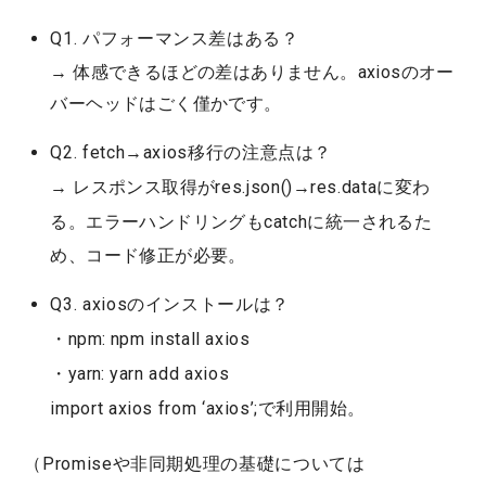
Q1. パフォーマンス差はある？
→ 体感できるほどの差はありません。axiosのオー
バーヘッドはごく僅かです。
Q2. fetch→axios移行の注意点は？
→ レスポンス取得が
res.json()
→
res.data
に変わ
る。エラーハンドリングも
catch
に統一されるた
め、コード修正が必要。
Q3. axiosのインストールは？
・npm:
npm install axios
・yarn:
yarn add axios
import axios from ‘axios’;
で利用開始。
（Promiseや非同期処理の基礎については