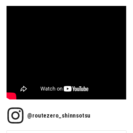
@routezero_shinnsotsu