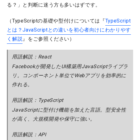
る？
」と判断に迷う方も多いはずです。
（TypeScriptの基礎や型付けについては『
TypeScript
とは？JavaScriptとの違いを初心者向けにわかりやす
く解説
』をご参照ください）
用語解説：React
Facebookが開発したUI構築用JavaScriptライブラ
リ。コンポーネント単位でWebアプリを効率的に
作れる。
用語解説：TypeScript
JavaScriptに型付け機能を加えた言語。型安全性
が高く、大規模開発や保守に強い。
用語解説：API