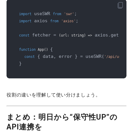
 useSWR 
import
from
'swr'
 axios 
;

import
from
'axios'
 fetcher = 
 axios.get(url)
const
(
url: string
) =>
{

function
App
(
) 
 { data, error } = useSWR(
, 
const
'/api/user'
}
役割の違い
を理解して使い分けましょう。
まとめ：明日から“保守性UP”の
API連携を