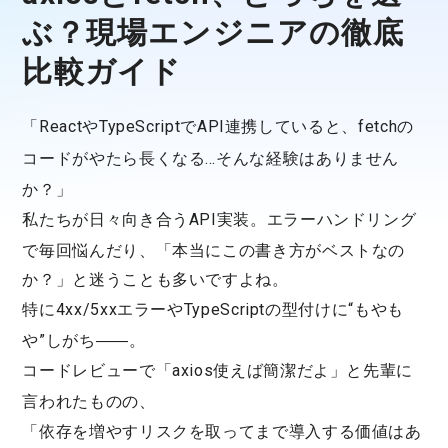
ぶ？現場エンジニアの徹底
比較ガイド
「
React
や
TypeScript
でAPI連携していると、
fetchの
コードがやたら長くなる…
そんな経験はありません
か？」
私たちが日々向き合う
API実装
。エラーハンドリング
で毎回悩んだり、「本当にこの書き方がベストなの
か？」と迷うことも多いですよね。
特に
4xx/5xxエラー
や
TypeScriptの型付け
に“もやも
や”しがち――。
コードレビューで「
axios使えば簡潔だよ
」と先輩に
言われたものの、
「
依存を増やすリスクを取ってまで導入する価値はあ