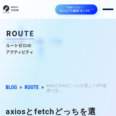
\30秒で完結！/
RECRUIT
カジュアル面談はこちら
2026
ROUTE
ルートゼロの
アクティビティ
axiosとfetchどっちを選ぶ？API連
BLOG
ROUTE
携で失...
axiosとfetchどっちを選