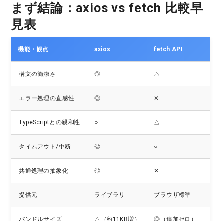
まず結論：axios vs fetch 比較早
見表
機能・観点
axios
fetch API
評
構文の簡潔さ
◎
△
ax
エラー処理の直感性
◎
✕
ax
TypeScriptとの親和性
○
△
a
タイムアウト/中断
◎
○
ax
共通処理の抽象化
◎
✕
a
提供元
ライブラリ
ブラウザ標準
ax
バンドルサイズ
△（約11KB増）
◎（追加ゼロ）
多