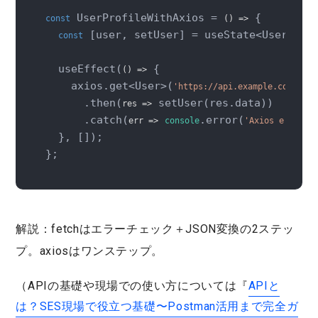
 UserProfileWithAxios = 
 {

const
()
 =>
 [user, setUser] = useState<User | 
const
nu
  useEffect(
 {

()
 =>
    axios.get<User>(
'https://api.example.com/user
      .then(
 setUser(res.data))

res
 =>
      .catch(
.error(
err
 =>
console
'Axios error:'
  }, []);

};
解説：
fetchはエラーチェック＋JSON変換の2ステッ
プ。axiosはワンステップ。
（APIの基礎や現場での使い方については『
APIと
は？SES現場で役立つ基礎〜Postman活用まで完全ガ