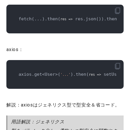
fetch(...).then(
 res.json()).then(
res
 =>
data
 
axios：
axios.get<User>(
).then(
 setUser(re
'...'
res
 =>
解説：
axiosは
ジェネリクス型
で型安全＆省コード。
用語解説：ジェネリクス