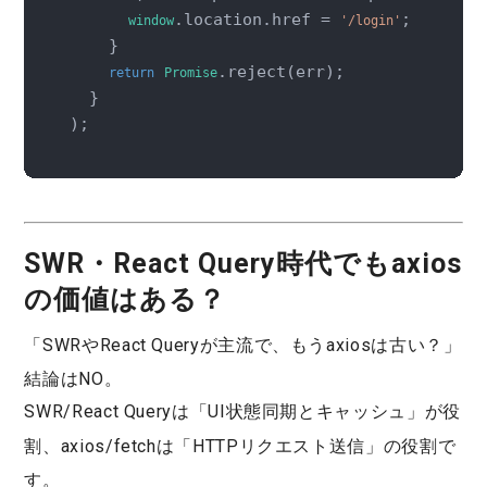
.location.href = 
;

window
'/login'
    }

.reject(err);

return
Promise
  }

);
SWR・React Query時代でもaxios
の価値はある？
「
SWRやReact Queryが主流で、もうaxiosは古い？
」
結論はNO。
SWR/React Query
は「UI状態同期とキャッシュ」が役
割、
axios/fetch
は「HTTPリクエスト送信」の役割で
す。