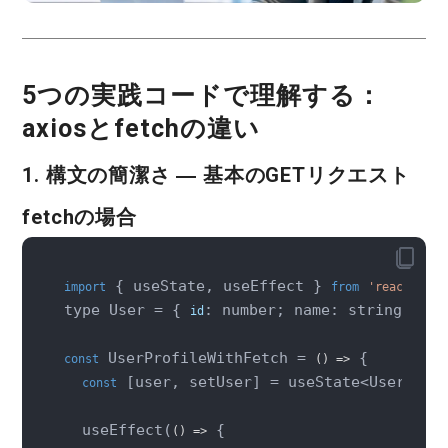
5つの実践コードで理解する：
axiosとfetchの違い
1. 構文の簡潔さ ― 基本のGETリクエスト
fetchの場合
 { useState, useEffect } 
;

import
from
'react'
type User = { 
: number; name: string; };

id
 UserProfileWithFetch = 
 {

const
()
 =>
 [user, setUser] = useState<User | 
const
nu
  useEffect(
 {

()
 =>