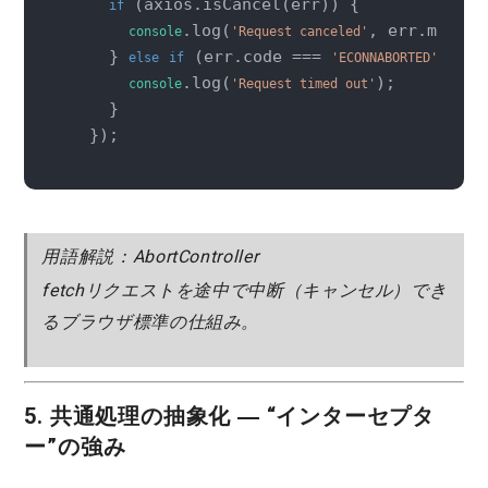
 (axios.isCancel(err)) {

if
.log(
, err.message
console
'Request canceled'
    } 
 (err.code === 
) {

else
if
'ECONNABORTED'
.log(
);

console
'Request timed out'
    }

  });
用語解説：AbortController
fetchリクエストを途中で中断（キャンセル）でき
るブラウザ標準の仕組み。
5. 共通処理の抽象化 ― “インターセプタ
ー”の強み