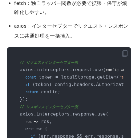
fetch：独自ラッパー関数が必要で拡張・保守が煩
雑化しやすい。
axios：
インターセプター
でリクエスト・レスポン
スに
共通処理
を一括挿入。
// リクエストインターセプター例
axios.interceptors.request.use(
 {

config
 =>
 token = localStorage.getItem(
);
const
'token'
 (token) config.headers.Authorization =
if
 config;

return
// レスポンスインターセプター例
axios.interceptors.response.use(

 res,

res
 =>
  err => {

 (err.response && err.response.status
if