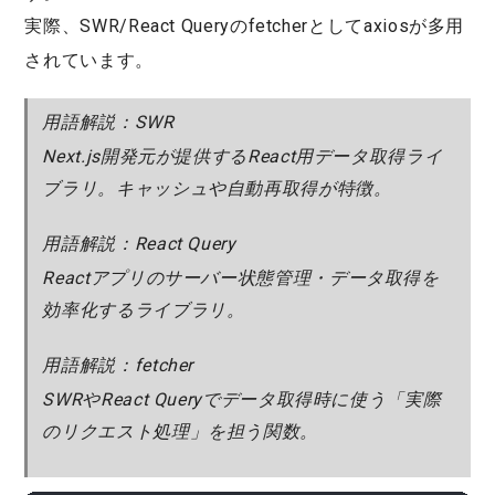
実際、
SWR/React Queryのfetcher
としてaxiosが多用
されています。
用語解説：SWR
Next.js開発元が提供するReact用データ取得ライ
ブラリ。キャッシュや自動再取得が特徴。
用語解説：React Query
Reactアプリのサーバー状態管理・データ取得を
効率化するライブラリ。
用語解説：fetcher
SWRやReact Queryでデータ取得時に使う「実際
のリクエスト処理」を担う関数。