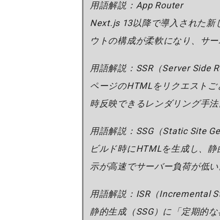
用語解説：App Router
Next.js 13以降で導入さ
ウトの構成が柔軟になり、サー
用語解説：SSR（Server Side R
ページのHTMLをリクエスト
時反映できるレンダリング手法
用語解説：SSG（Static Site Ge
ビルド時にHTMLを生成し、
示が高速でサーバー負荷が低い
用語解説：ISR（Incremental Sta
静的生成（SSG）に「定期的