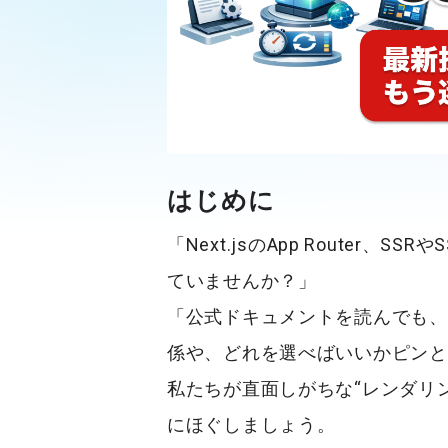
はじめに
「
Next.js
の
App Router
、
SSR
や
S
ていませんか？」
「公式ドキュメントを読んでも、
係や、どれを選べばいいかピンと
私たちが直面しがちな“レンダリ
にほぐしましょう。