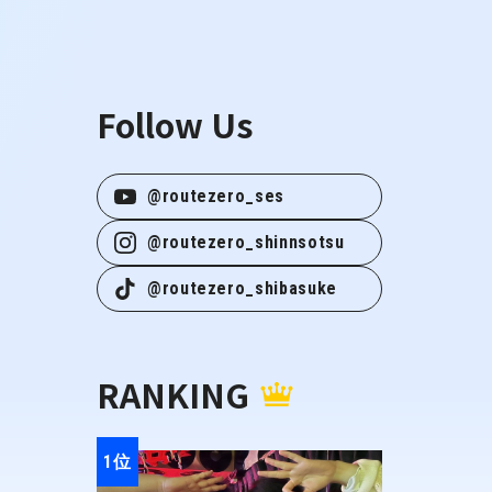
Follow Us
@routezero_ses
@routezero_shinnsotsu
@routezero_shibasuke
RANKING