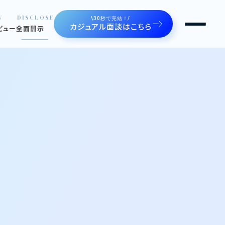
W
DISCLOSE
\30秒で完結！/
カジュアル面談はこちら
ビュー
全面開示
るルートゼロ
せます
ジェクト。魅せます。
の声。魅せます。
や制度
間たち