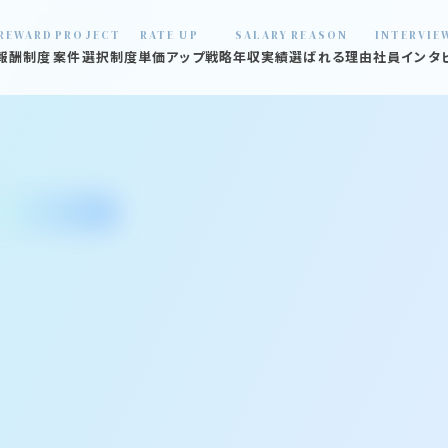
REWARD
PROJECT
RATE UP
SALARY
REASON
INTERVIE
報酬制度
案件選択制度
単価アップ戦略
年収実績
選ばれる理由
社員インタ
01 数字で見
02 口コミ見
03 炎上プロ
04 退職社員
05 オフィス
06 福利厚生
07 支える仲