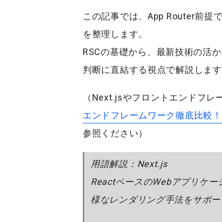
この記事では、App Router
を整理します。
RSC
の基礎から、
最新技術
の活か
判断に直結する視点で解説します
（Next.jsやフロントエンド
エンドフレームワーク徹底比較！Rea
参照ください）
用語解説：Next.js
ReactベースのWebアプリケ
様なレンダリング手法をサポー