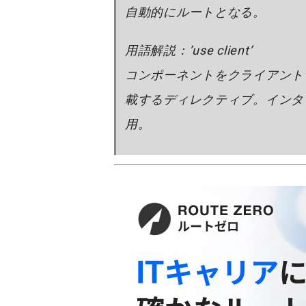
自動的にルートとなる。
用語解説：’use client’
コンポーネントをクライアント
載するディレクティブ。インタ
用。