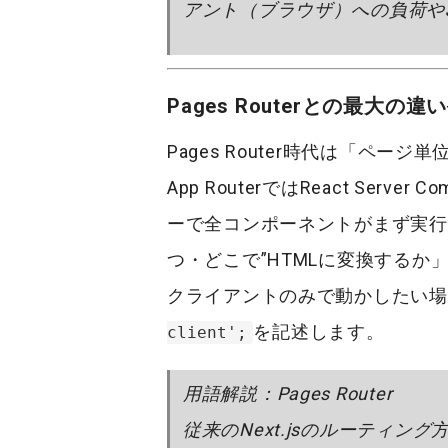
アント（ブラウザ）への負荷や
Pages Routerとの最大の違い
Pages Router
時代は「ページ単
App Router
では
React Server 
ーで全コンポーネントがまず実行
つ・どこで”HTMLに変換するか
クライアントのみで動かしたい場
を記述します。
client';
用語解説：Pages Router
従来のNext.jsのルーティン