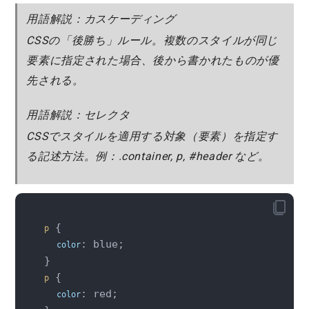
用語解説：カスケーディング
CSSの「後勝ち」ルール。複数のスタイルが同じ
要素に指定された場合、後から書かれたものが優
先される。
用語解説：セレクタ
CSSでスタイルを適用する対象（要素）を指定す
る記述方法。例：.container, p, #header など。
 {

p
: blue;

color
 {

p
: red;

color