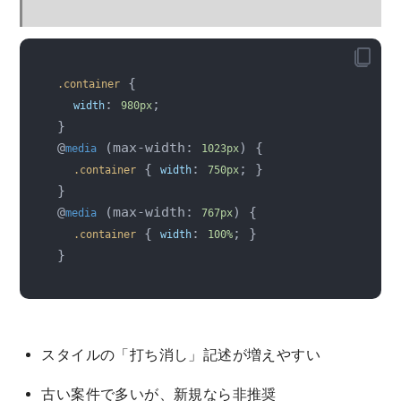
 {

.container
: 
;

width
980px
}

@
 (max-width: 
) {

media
1023px
 { 
: 
; }

.container
width
750px
}

@
 (max-width: 
) {

media
767px
 { 
: 
; }

.container
width
100%
スタイルの「打ち消し」記述が増えやすい
古い案件で多いが、新規なら非推奨