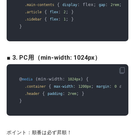
 { 
: flex; 
: 
; }

.main-contents
display
gap
2rem
 { 
: 
; }

.article
flex
2
 { 
: 
; }

.sidebar
flex
1
■ 3. PC用（min-width: 1024px）
@
 (min-width: 
) {

media
1024px
 { 
: 
; 
: 
 auto; 
.container
max-width
1200px
margin
0
 { 
: 
; }

.header
padding
2rem
ポイント：
順番は必ず昇順！