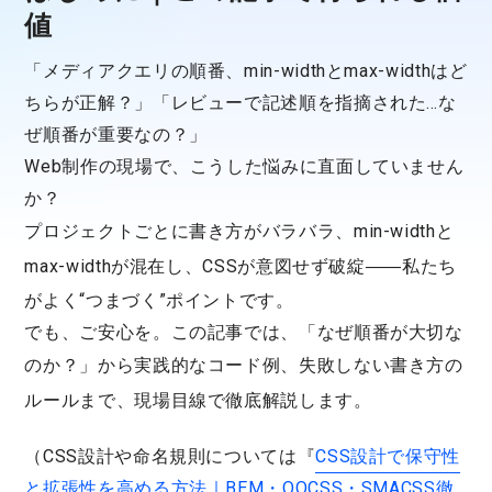
値
「メディアクエリの順番、min-widthとmax-widthはど
ちらが正解？」「レビューで記述順を指摘された…な
ぜ順番が重要なの？」
Web制作の現場で、こうした悩みに直面していません
か？
プロジェクトごとに書き方がバラバラ、
min-width
と
max-width
が混在し、CSSが意図せず破綻――私たち
がよく“つまづく”ポイントです。
でも、ご安心を。この記事では、「なぜ順番が大切な
のか？」から
実践的なコード例
、
失敗しない書き方の
ルール
まで、現場目線で徹底解説します。
（CSS設計や命名規則については『
CSS設計で保守性
と拡張性を高める方法｜BEM・OOCSS・SMACSS徹