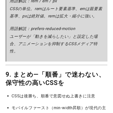
用語解説：rem / em / px
CSSの単位。remはルート要素基準、emは親要素
基準、pxは絶対値。remは拡大・縮小に強い。
用語解説：prefers-reduced-motion
ユーザーが「動きを減らしたい」と設定した場
合、アニメーションを抑制するCSSメディア特
性。
9. まとめ—「順番」で迷わない、
保守性の高いCSSを
CSSは後勝ち、順番で意図せぬ上書きに注意
モバイルファースト（min-width昇順）が現代の主