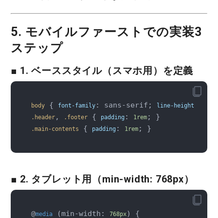
5. モバイルファーストでの実装3
ステップ
■ 1. ベーススタイル（スマホ用）を定義
 { 
: sans-serif; 
: 
body
font-family
line-height
1.6
, 
 { 
: 
.header
.footer
padding
1rem
 { 
: 
.main-contents
padding
1rem
■ 2. タブレット用（min-width: 768px）
@
 (min-width: 
) {

media
768px