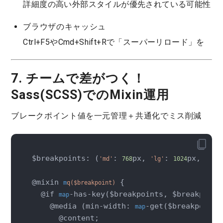
詳細度の高い外部スタイルが優先されている可能性
ブラウザのキャッシュ
Ctrl+F5やCmd+Shift+Rで「スーパーリロード」を
7. チームで差がつく！
Sass(SCSS)でのMixin運用
ブレークポイント値を一元管理＋共通化でミス削減
$breakpoints: (
: 
px, 
: 
px, 
'md'
768
'lg'
1024
'xl'
@mixin 
 {

m
q($breakpoint)
  @if 
-has-key($breakpoints, $breakpoint)
map
    @media (min-width: 
-get($breakpoints
map
      @content;
