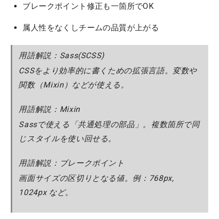
ブレークポイント修正も一箇所でOK
属人性をなくしチームの品質が上がる
用語解説：Sass(SCSS)
CSSをより効率的に書くための拡張言語。変数や
関数（Mixin）などが使える。
用語解説：Mixin
Sassで使える「共通処理の部品」。複数箇所で同
じスタイルを使い回せる。
用語解説：ブレークポイント
画面サイズの区切りとなる値。例：768px,
1024px など。