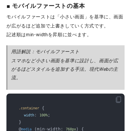
■ モバイルファーストの基本
モバイルファースト
は「小さい画面」を基準に、画面
が広がるほど追加で上書きしていく方式です。
記述順は
min-widthを昇順
に並べます。
用語解説：モバイルファースト
スマホなど小さい画面を基準に設計し、画面が広
がるほどスタイルを追加する手法。現代Webの主
流。
 {

.container
: 
;

width
100%
}

@
 (min-width: 
) {

media
768px