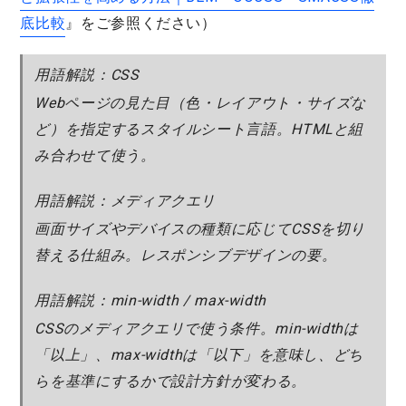
底比較
』をご参照ください）
用語解説：CSS
Webページの見た目（色・レイアウト・サイズな
ど）を指定するスタイルシート言語。HTMLと組
み合わせて使う。
用語解説：メディアクエリ
画面サイズやデバイスの種類に応じてCSSを切り
替える仕組み。レスポンシブデザインの要。
用語解説：min-width / max-width
CSSのメディアクエリで使う条件。min-widthは
「以上」、max-widthは「以下」を意味し、どち
らを基準にするかで設計方針が変わる。