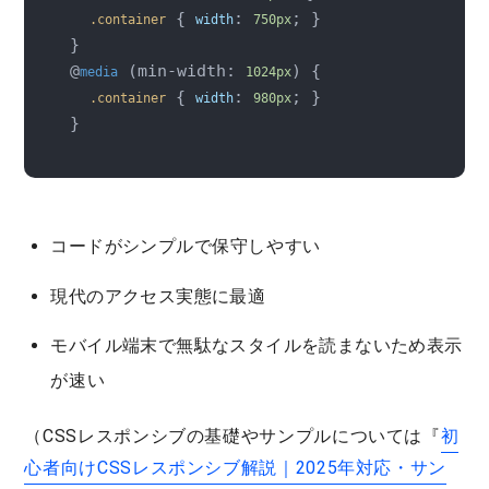
 { 
: 
; }

.container
width
750px
}

@
 (min-width: 
) {

media
1024px
 { 
: 
; }

.container
width
980px
コードがシンプルで
保守しやすい
現代のアクセス実態に最適
モバイル端末で無駄なスタイルを読まないため
表示
が速い
（CSSレスポンシブの基礎やサンプルについては『
初
心者向けCSSレスポンシブ解説｜2025年対応・サン