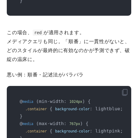
この場合、
が適用されます。
red
メディアクエリも同じ。「順番」に一貫性がないと、
どのスタイルが最終的に有効なのかが予測できず、破
綻の温床に。
悪い例：順番・記述法がバラバラ
@
 (min-width: 
) {

media
1024px
 { 
: lightblue; }

.container
background-color
}

@
 (max-width: 
) {

media
767px
 { 
: lightpink; }

.container
background-color