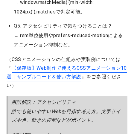
→
window.matchMedia(‘(min-width:
1024px)’).matches
で判定可能。
Q5. アクセシビリティで気をつけることは？
→
rem
単位使用や
prefers-reduced-motion
による
アニメーション抑制など。
（CSSアニメーションの仕組みや実装例については
『
【保存版】Web制作で使えるCSSアニメーション10
選｜サンプルコード＆使い方解説
』をご参照くださ
い）
用語解説：アクセシビリティ
誰でも使いやすいWebを目指す考え方。文字サイ
ズや色、動きの抑制などがポイント。