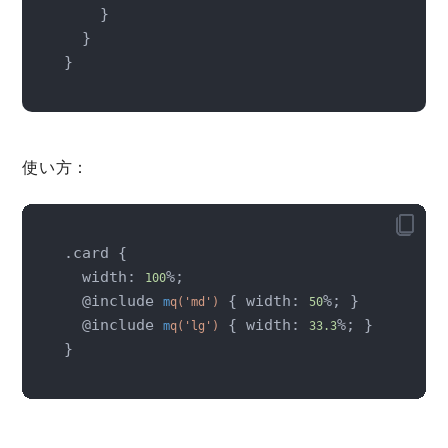
    }

  }

使い方：
.card {

  width: 
%;

100
  @include 
 { width: 
%; }

m
q('md')
50
  @include 
 { width: 
%; }

m
q('lg')
33.3